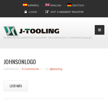
ESPAÑOL
ENGLISH
DEUTSCH
LOGIN
NOT A MEMBER?
REGISTER
EXPERTOS EN MATRICES TRANSFER, PROGRESIVAS Y CONVENCIONALES
JOHNSONLOGO
02/04/2015
0 Comments
by
@jtooling
LEER MÁS