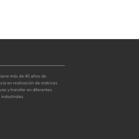
 tiene más de 40 años de
cia en realización de matrices
vas y transfer en diferentes
 industriales.