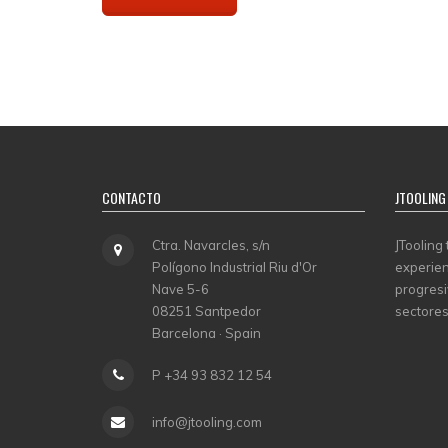
CONTACTO
JTOOLING
Ctra. Navarcles, s/n
JTooling
Polígono Industrial Riu d'Or
experien
Nave 5-6
progresi
08251 Santpedor
sectores
Barcelona · Spain
P +34 93 832 12 54
info@jtooling.com