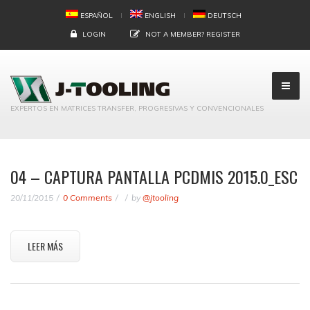
ESPAÑOL
ENGLISH
DEUTSCH
LOGIN
NOT A MEMBER?
REGISTER
EXPERTOS EN MATRICES TRANSFER, PROGRESIVAS Y CONVENCIONALES
04 – CAPTURA PANTALLA PCDMIS 2015.0_ESC
20/11/2015
0 Comments
by
@jtooling
LEER MÁS