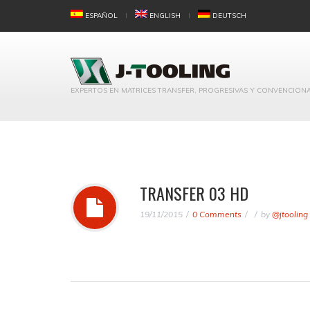
ESPAÑOL
ENGLISH
DEUTSCH
EXPERTOS EN MATRICES TRANSFER, PROGRESIVAS Y CONVENCION
TRANSFER 03 HD
19/11/2015
0 Comments
by
@jtooling