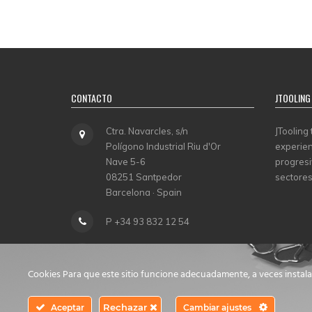
CONTACTO
JTOOLING
Ctra. Navarcles, s/n
JTooling
Polígono Industrial Riu d'Or
experien
Nave 5-6
progresi
08251 Santpedor
sectores
Barcelona · Spain
P +34 93 832 12 54
info@jtooling.com
Cookies Para que este sitio funcione adecuadamente, a veces instal
Rechazar
Aceptar
Cambiar ajustes