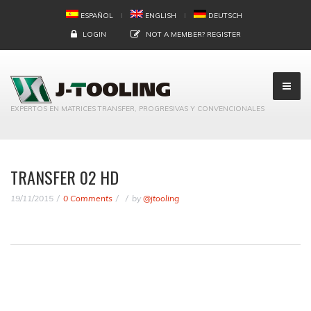
ESPAÑOL
ENGLISH
DEUTSCH
LOGIN
NOT A MEMBER?
REGISTER
EXPERTOS EN MATRICES TRANSFER, PROGRESIVAS Y CONVENCIONALES
TRANSFER 02 HD
19/11/2015
0 Comments
by
@jtooling