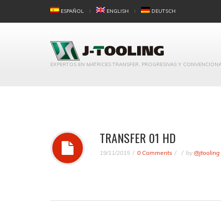
ESPAÑOL
ENGLISH
DEUTSCH
EXPERTOS EN MATRICES TRANSFER, PROGRESIVAS Y CONVENCION
TRANSFER 01 HD
19/11/2015
0 Comments
by
@jtooling