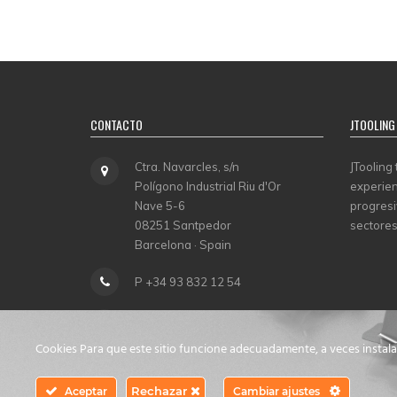
CONTACTO
JTOOLING
Ctra. Navarcles, s/n
JTooling
Polígono Industrial Riu d'Or
experien
Nave 5-6
progresi
08251 Santpedor
sectores
Barcelona · Spain
P +34 93 832 12 54
info@jtooling.com
Cookies Para que este sitio funcione adecuadamente, a veces instal
Rechazar
Aceptar
Cambiar ajustes