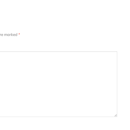
 are marked
*