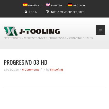
ESPAÑOL
ENGLISH
DEUTSCH
LOGIN
NOT A MEMBER?
REGISTER
EXPERTOS EN MATRICES TRANSFER, PROGRESIVAS Y CONVENCIONALES
PROGRESIVO 03 HD
19/11/2015
0 Comments
by
@jtooling