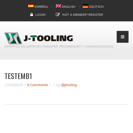
ESPAÑOL
ENGLISH
DEUTSCH
LOGIN
NOT A MEMBER?
REGISTER
EXPERTOS EN MATRICES TRANSFER, PROGRESIVAS Y CONVENCIONALES
TESTEMB1
27/10/2015
0 Comments
by
@jtooling