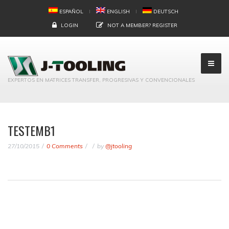
ESPAÑOL
ENGLISH
DEUTSCH
LOGIN
NOT A MEMBER?
REGISTER
EXPERTOS EN MATRICES TRANSFER, PROGRESIVAS Y CONVENCIONALES
TESTEMB1
27/10/2015
0 Comments
by
@jtooling