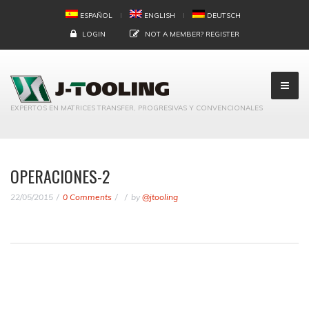
ESPAÑOL
ENGLISH
DEUTSCH
LOGIN
NOT A MEMBER?
REGISTER
EXPERTOS EN MATRICES TRANSFER, PROGRESIVAS Y CONVENCIONALES
OPERACIONES-2
22/05/2015
0 Comments
by
@jtooling