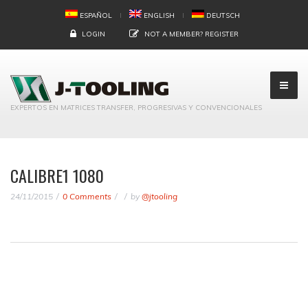
ESPAÑOL
ENGLISH
DEUTSCH
LOGIN
NOT A MEMBER?
REGISTER
EXPERTOS EN MATRICES TRANSFER, PROGRESIVAS Y CONVENCIONALES
CALIBRE1 1080
24/11/2015
0 Comments
by
@jtooling