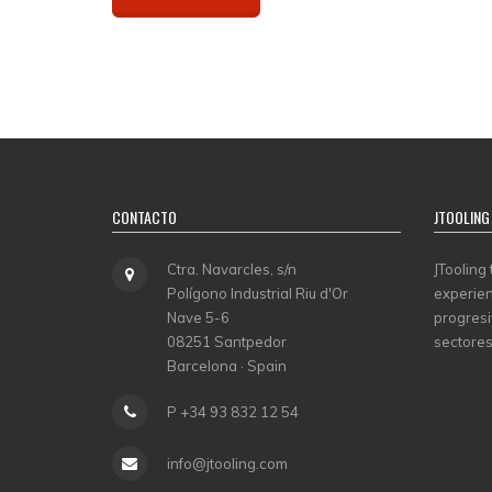
CONTACTO
JTOOLING
Ctra. Navarcles, s/n
JTooling
Polígono Industrial Riu d'Or
experien
Nave 5-6
progresi
08251 Santpedor
sectores
Barcelona · Spain
P +34 93 832 12 54
info@jtooling.com