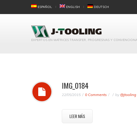
ESPAÑOL
ENGLISH
DEUTSCH
EXPERTOS EN MATRICES TRANSFER, PROGRESIVAS Y CONVENCION
IMG_0184
22/05/2015
0 Comments
by
@jtooling
LEER MÁS