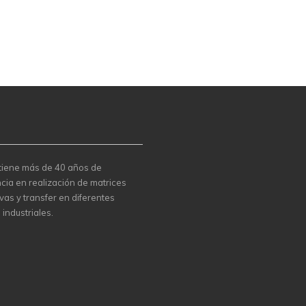
 tiene más de 40 años de
cia en realización de matrices
vas y transfer en diferentes
 industriales.