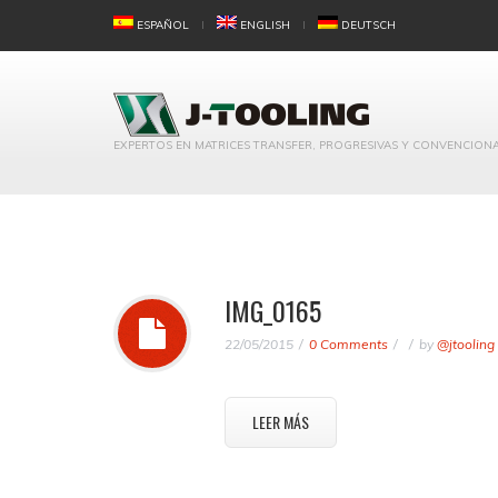
ESPAÑOL
ENGLISH
DEUTSCH
EXPERTOS EN MATRICES TRANSFER, PROGRESIVAS Y CONVENCION
IMG_0165
22/05/2015
0 Comments
by
@jtooling
LEER MÁS