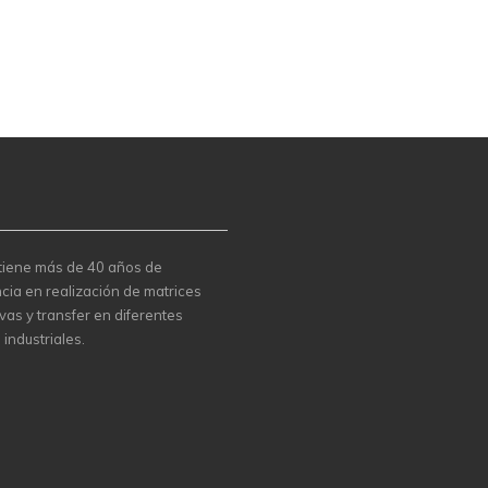
 tiene más de 40 años de
cia en realización de matrices
vas y transfer en diferentes
 industriales.