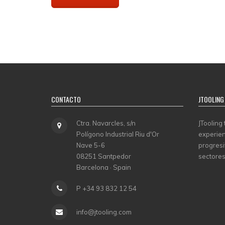
CONTACTO
JTOOLING
Ctra. Navarcles, s/n
JTooling
Polígono Industrial Riu d'Or
experien
Nave 5-6
progresi
08251 Santpedor
sectores
Barcelona · Spain
P +34 93 832 12 54
info@jtooling.com