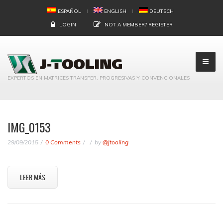
ESPAÑOL
ENGLISH
DEUTSCH
LOGIN
NOT A MEMBER?
REGISTER
EXPERTOS EN MATRICES TRANSFER, PROGRESIVAS Y CONVENCIONALES
IMG_0153
29/09/2015
0 Comments
by
@jtooling
LEER MÁS