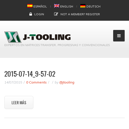
ESPAÑOL
ENGLISH
DEUTSCH
LOGIN
NOT A MEMBER?
REGISTER
EXPERTOS EN MATRICES TRANSFER, PROGRESIVAS Y CONVENCIONALES
2015-07-14_9-57-02
14/07/2015
0 Comments
by
@jtooling
LEER MÁS