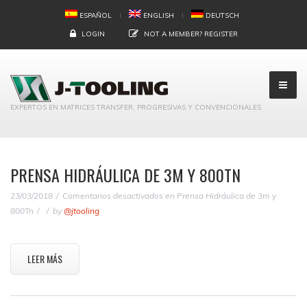
ESPAÑOL
ENGLISH
DEUTSCH
LOGIN
NOT A MEMBER?
REGISTER
EXPERTOS EN MATRICES TRANSFER, PROGRESIVAS Y CONVENCIONALES
PRENSA HIDRÁULICA DE 3M Y 800TN
23/03/2018
Comentarios desactivados
en Prensa Hidráulica de 3m y
800Tn
by
@jtooling
LEER MÁS