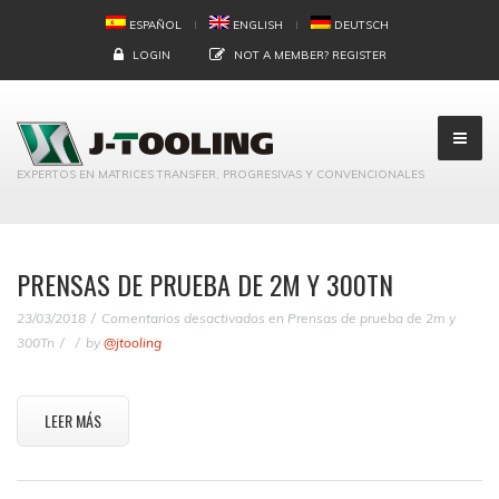
ESPAÑOL
ENGLISH
DEUTSCH
LOGIN
NOT A MEMBER?
REGISTER
EXPERTOS EN MATRICES TRANSFER, PROGRESIVAS Y CONVENCIONALES
PRENSAS DE PRUEBA DE 2M Y 300TN
23/03/2018
Comentarios desactivados
en Prensas de prueba de 2m y
300Tn
by
@jtooling
LEER MÁS