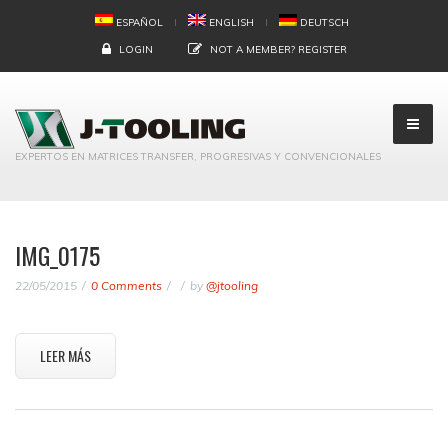
ESPAÑOL
ENGLISH
DEUTSCH
LOGIN
NOT A MEMBER?
REGISTER
EXPERTOS EN MATRICES TRANSFER, PROGRESIVAS Y CONVENCIONALES
IMG_0175
22/05/2015
0 Comments
by
@jtooling
LEER MÁS