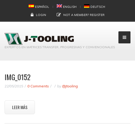
ESPAÑOL
ENGLISH
DEUTSCH
LOGIN
NOT A MEMBER?
REGISTER
EXPERTOS EN MATRICES TRANSFER, PROGRESIVAS Y CONVENCIONALES
IMG_0152
22/05/2015
0 Comments
by
@jtooling
LEER MÁS