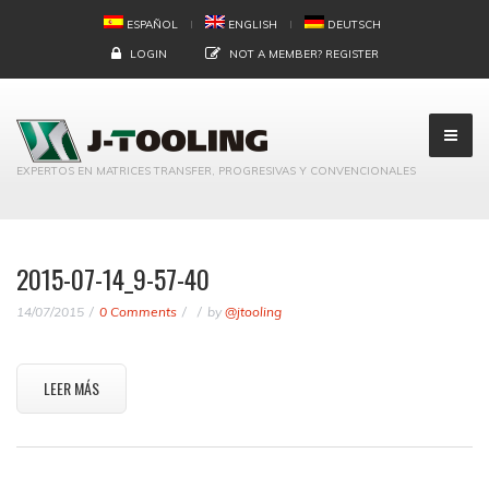
ESPAÑOL
ENGLISH
DEUTSCH
LOGIN
NOT A MEMBER?
REGISTER
EXPERTOS EN MATRICES TRANSFER, PROGRESIVAS Y CONVENCIONALES
2015-07-14_9-57-40
14/07/2015
0 Comments
by
@jtooling
LEER MÁS