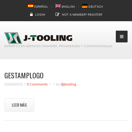
ESPAÑOL
ENGLISH
DEUTSCH
LOGIN
NOT A MEMBER?
REGISTER
EXPERTOS EN MATRICES TRANSFER, PROGRESIVAS Y CONVENCIONALES
GESTAMPLOGO
02/04/2015
0 Comments
by
@jtooling
LEER MÁS