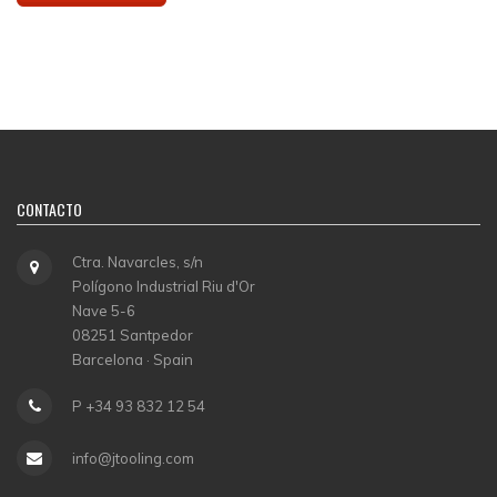
CONTACTO
Ctra. Navarcles, s/n
Polígono Industrial Riu d'Or
Nave 5-6
08251 Santpedor
Barcelona · Spain
P +34 93 832 12 54
info@jtooling.com