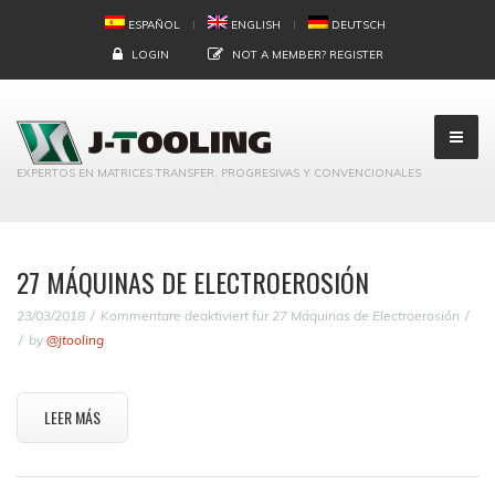
ESPAÑOL
ENGLISH
DEUTSCH
LOGIN
NOT A MEMBER?
REGISTER
EXPERTOS EN MATRICES TRANSFER, PROGRESIVAS Y CONVENCIONALES
27 MÁQUINAS DE ELECTROEROSIÓN
23/03/2018
Kommentare deaktiviert
für 27 Máquinas de Electroerosión
by
@jtooling
LEER MÁS