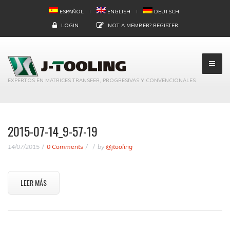
ESPAÑOL
ENGLISH
DEUTSCH
LOGIN
NOT A MEMBER?
REGISTER
EXPERTOS EN MATRICES TRANSFER, PROGRESIVAS Y CONVENCIONALES
2015-07-14_9-57-19
14/07/2015
0 Comments
by
@jtooling
LEER MÁS