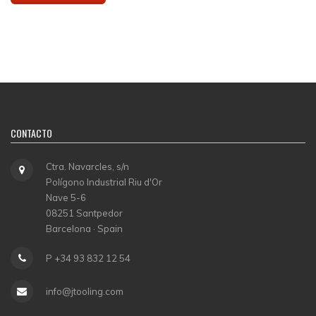
CONTACTO
Ctra. Navarcles, s/n
Polígono Industrial Riu d'Or
Nave 5-6
08251 Santpedor
Barcelona · Spain
P +34 93 832 12 54
info@jtooling.com