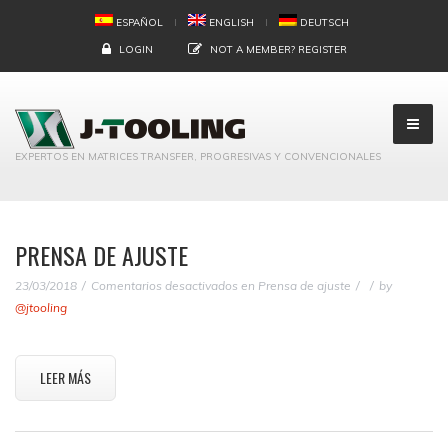
ESPAÑOL
ENGLISH
DEUTSCH
LOGIN
NOT A MEMBER?
REGISTER
EXPERTOS EN MATRICES TRANSFER, PROGRESIVAS Y CONVENCIONALES
PRENSA DE AJUSTE
23/03/2018
Comentarios desactivados
en Prensa de ajuste
by
@jtooling
LEER MÁS