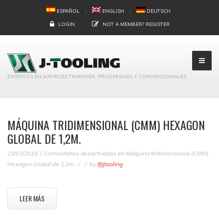
ESPAÑOL
ENGLISH
DEUTSCH
LOGIN
NOT A MEMBER?
REGISTER
EXPERTOS EN MATRICES TRANSFER, PROGRESIVAS Y CONVENCIONALES
MÁQUINA TRIDIMENSIONAL (CMM) HEXAGON
GLOBAL DE 1,2M.
23/03/2018
Comentarios desactivados
en Máquina tridimensional (CMM)
Hexagon Global de 1,2m.
by
@jtooling
LEER MÁS